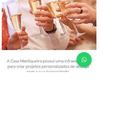
A Casa Mantiqueira possui uma infraestrutura
para criar projetos personalizados de acordo
com a sua necessidade.
Tenha à sua disposição um hotel de luxo
com uma área externa ampla, lago, cozinha
de alto padrão, espaço para cerimônia e
lareira ao ar livre.
Entre em contato conosco e reserve a sua
visita.
RESERVAS
Faça a sua reserva e tire as suas